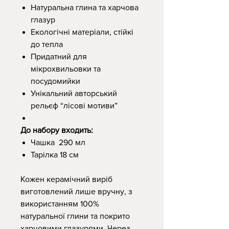
Натуральна глина та харчова
глазур
Екологічні матеріали, стійкі
до тепла
Придатний для
мікрохвильовки та
посудомийки
Унікальний авторський
рельєф “лісові мотиви”
До набору входить:
Чашка 290 мл
Тарілка 18 см
Кожен керамічний виріб
виготовлений лише вручну, з
використанням 100%
натуральної глини та покрито
харчовими глазурями. Через