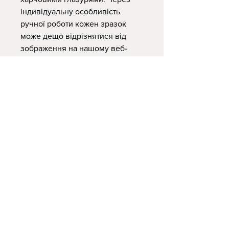
індивідуальну особливість
ручної роботи кожен зразок
може дещо відрізнятися від
зображення на нашому веб-
сайті
Поради по догляду
-мийте лише вручну
-не використовуйте абразивні
засоби
-у мікрохвильовій печі
нагрівайте їжу та напої, але
уникайте довгого підігріву
-не ставте керамічний посуд в
духовку
-безпечні для харчування
Вся наша кераміка це виключно