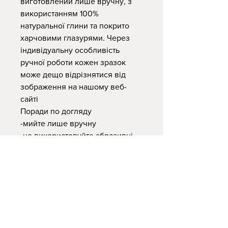
виготовлений лише вручну, з
використанням 100%
натуральної глини та покрито
харчовими глазурями. Через
індивідуальну особливість
ручної роботи кожен зразок
може дещо відрізнятися від
зображення на нашому веб-
сайті
Поради по догляду
-мийте лише вручну
-не використовуйте абразивні
засоби
-у мікрохвильовій печі нагріва
йте їжу та напої, але уникайте
довгого підігріву
-не ставте керамічний посуд в
духовку
-безпечні для харчування