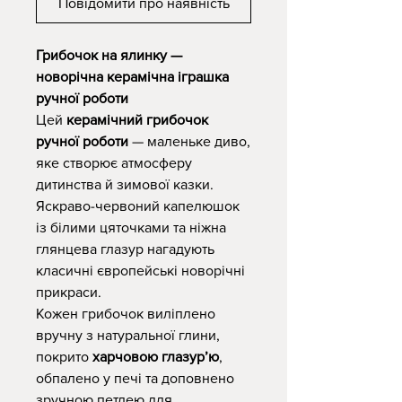
Повідомити про наявність
Грибочок на ялинку —
новорічна керамічна іграшка
ручної роботи
Цей
керамічний грибочок
ручної роботи
— маленьке диво,
яке створює атмосферу
дитинства й зимової казки.
Яскраво-червоний капелюшок
із білими цяточками та ніжна
глянцева глазур нагадують
класичні європейські новорічні
прикраси.
Кожен грибочок виліплено
вручну з натуральної глини,
покрито
харчовою глазур’ю
,
обпалено у печі та доповнено
зручною петлею для